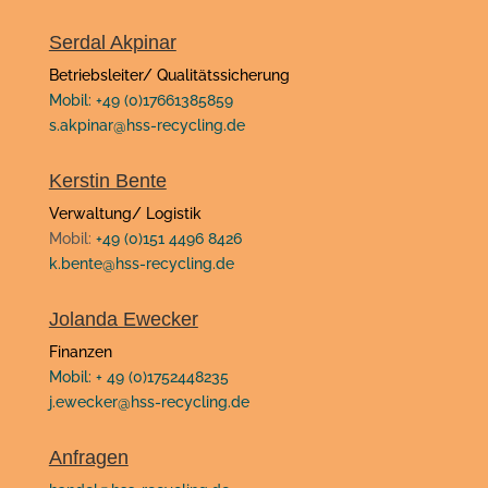
Serdal Akpinar
Betriebsleiter/ Qualitätssicherung
Mobil: +49 (0)17661385859
s.akpinar@hss-recycling.de
Kerstin Bente
Verwaltung/ Logistik
Mobil:
+49 (0)151 4496 8426
k.bente@hss-recycling.de
Jolanda Ewecker
Finanzen
Mobil:
+ 49 (0)1752448235
j.ewecker@hss-recycling.de
Anfragen