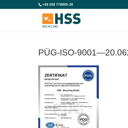
+49 208 778905-30
PÜG-ISO-9001—20.06